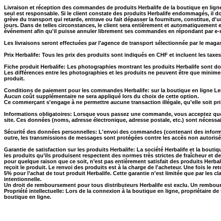
Livraison et réception des commandes de produits Herbalife de la boutique en ligne: E
seul est responsable. Si le client constate des produits Herbalife endommagés, il do
grève du transport qui retarde, entrave ou fait dépasser la fourniture, constitue, d
jours. Dans de telles circonstances, le client sera entièrement et automatiquement
événement afin qu'il puisse annuler librement ses commandes en répondant par e-ma
Les livraisons seront effectuées par l'agence de transport sélectionnée par le magas
Prix Herbalife: Tous les prix des produits sont indiqués en CHF et incluent les taxe
Fiche produit Herbalife: Les photographies montrant les produits Herbalife sont d
Les différences entre les photographies et les produits ne peuvent être que minimes 
produit.
Conditions de paiement pour les commandes Herbalife: sur la boutique en ligne Les
Aucun coût supplémentaire ne sera appliqué lors du choix de cette option.
Ce commerçant s'engage à ne permettre aucune transaction illégale, qu'elle soit pris
Informations obligatoires: Lorsque vous passez une commande, vous acceptez que
site. Ces données (noms, adresse électronique, adresse postale, etc.) sont nécess
Sécurité des données personnelles: L'envoi des commandes (contenant des informati
outre, les transmissions de messages sont protégées contre les accès non autorisés
Garantie de satisfaction sur les produits Herbalife: La société Herbalife et la bouti
les produits qu’ils produisent respectent des normes très strictes de fraîcheur et de
pour quelque raison que ce soit, n’est pas entièrement satisfait des produits Herbal
reçoit le produit. Le renvoi des produits est à la charge de l'acheteur. Une fois le r
5% pour l’achat de tout produit Herbalife. Cette garantie n'est limitée que par les
intentionnelle.
Un droit de remboursement pour tous distributeurs Herbalife est exclu. Un rembours
Propriété intellectuelle: Lors de la connexion à la boutique en ligne, propriétaire de 
boutique en ligne.