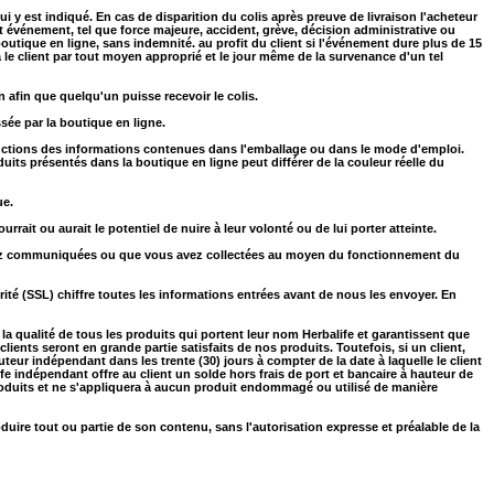
i y est indiqué. En cas de disparition du colis après preuve de livraison l'acheteur
ut événement, tel que force majeure, accident, grève, décision administrative ou
outique en ligne, sans indemnité. au profit du client si l'événement dure plus de 15
le client par tout moyen approprié et le jour même de la survenance d'un tel
n afin que quelqu'un puisse recevoir le colis.
sée par la boutique en ligne.
ductions des informations contenues dans l'emballage ou dans le mode d'emploi.
uits présentés dans la boutique en ligne peut différer de la couleur réelle du
ue.
ait ou aurait le potentiel de nuire à leur volonté ou de lui porter atteinte.
avez communiquées ou que vous avez collectées au moyen du fonctionnement du
é (SSL) chiffre toutes les informations entrées avant de nous les envoyer. En
 la qualité de tous les produits qui portent leur nom Herbalife et garantissent que
lients seront en grande partie satisfaits de nos produits. Toutefois, si un client,
eur indépendant dans les trente (30) jours à compter de la date à laquelle le client
life indépendant offre au client un solde hors frais de port et bancaire à hauteur de
 produits et ne s'appliquera à aucun produit endommagé ou utilisé de manière
produire tout ou partie de son contenu, sans l'autorisation expresse et préalable de la