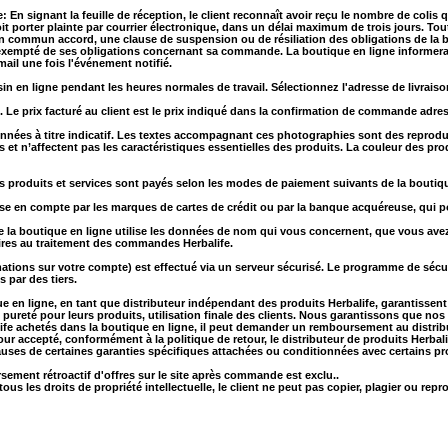
n signant la feuille de réception, le client reconnaît avoir reçu le nombre de colis qu
it porter plainte par courrier électronique, dans un délai maximum de trois jours. To
'un commun accord, une clause de suspension ou de résiliation des obligations de la b
 exempté de ses obligations concernant sa commande. La boutique en ligne informera 
il une fois l'événement notifié.
in en ligne pendant les heures normales de travail. Sélectionnez l'adresse de livraiso
s. Le prix facturé au client est le prix indiqué dans la confirmation de commande adres
onnées à titre indicatif. Les textes accompagnant ces photographies sont des repro
et n’affectent pas les caractéristiques essentielles des produits. La couleur des prod
 produits et services sont payés selon les modes de paiement suivants de la boutiq
e en compte par les marques de cartes de crédit ou par la banque acquéreuse, qui pourr
 la boutique en ligne utilise les données de nom qui vous concernent, que vous 
aires au traitement des commandes Herbalife.
ons sur votre compte) est effectué via un serveur sécurisé. Le programme de sécurit
 par des tiers.
que en ligne, en tant que distributeur indépendant des produits Herbalife, garantissent
 pureté pour leurs produits, utilisation finale des clients. Nous garantissons que nos c
ife achetés dans la boutique en ligne, il peut demander un remboursement au distribut
etour accepté, conformément à la politique de retour, le distributeur de produits Herba
 clauses de certaines garanties spécifiques attachées ou conditionnées avec certains
ement rétroactif d'offres sur le site après commande est exclu..
tous les droits de propriété intellectuelle, le client ne peut pas copier, plagier ou re