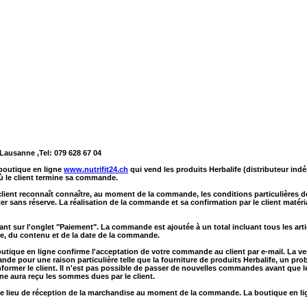
 Lausanne ,
Tel: 079 628 67 04
 boutique en ligne
www.nutrifit24.ch
qui vend les produits Herbalife (distributeur indé
ù le client termine sa commande.
 client reconnaît connaître, au moment de la commande, les conditions particulières de
er sans réserve. La réalisation de la commande et sa confirmation par le client matéria
 sur l'onglet "Paiement". La commande est ajoutée à un total incluant tous les artic
re, du contenu et de la date de la commande.
ique en ligne confirme l'acceptation de votre commande au client par e-mail. La ven
de pour une raison particulière telle que la fourniture de produits Herbalife, un p
informer le client. Il n'est pas possible de passer de nouvelles commandes avant qu
ne aura reçu les sommes dues par le client.
e lieu de réception de la marchandise au moment de la commande. La boutique en ligne