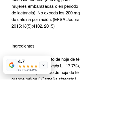
mujeres embarazadas o en periodo
de lactancia). No exceda los 200 mg
de cafeína por ración. (EFSA Journal
2015;13(5):4102. 2015)
Ingredientes
Maltodextrina, extracto de hoja de té
4.7
verde (
Camellia sinensis
L., 17,7%),
10 REVIEWS
aromatizante, extracto de hoja de té
orange pekoe (
Camellia sinensis
L.,
4,7%), cafeína en polvo, edulcorante
(glucósidos de esteviol de
Stevia
),
polvo de flor de hibisco (0,06%),
extracto de semilla de cardamomo
(0,06%).