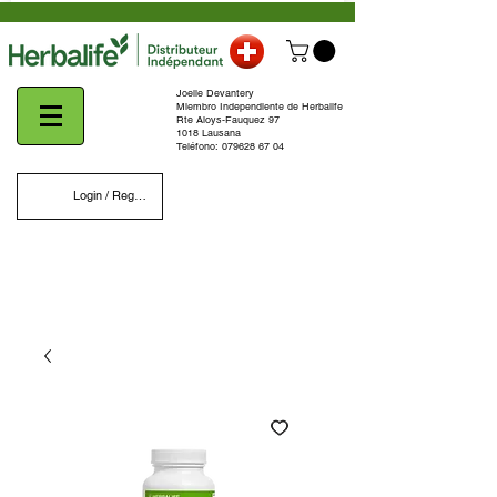
Joelle Devantery
Miembro Independiente de Herbalife
Rte Aloys-Fauquez 97
1018 Lausana
Teléfono:
079628 67 04
Login / Register