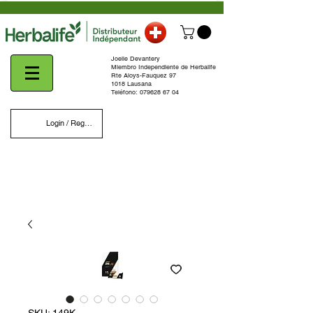
Joelle Devantery
Miembro Independiente de Herbalife
Rte Aloys-Fauquez 97
1018 Lausana
Teléfono:
079628 67 04
Login / Register
SKU: 149K