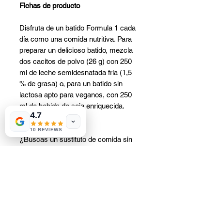
Fichas de producto
Disfruta de un batido Formula 1 cada
día como una comida nutritiva. Para
preparar un delicioso batido, mezcla
dos cacitos de polvo (26 g) con 250
ml de leche semidesnatada fría (1,5
% de grasa) o, para un batido sin
lactosa apto para veganos, con 250
ml de bebida de soja enriquecida.
4.7
10 REVIEWS
¿Buscas un sustituto de comida sin
leche ni bebida de soja? Prueba la
Fórmula 1 con Mezcla para Bebida
Proteica.
Disfrute de este producto como
parte de una dieta variada y