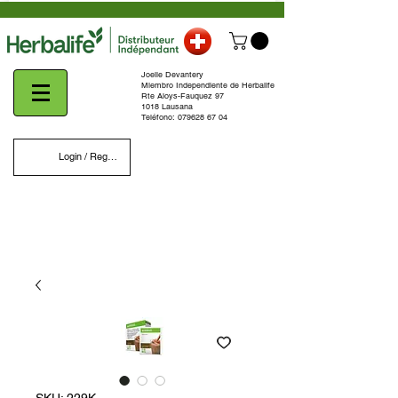
Joelle Devantery
Miembro Independiente de Herbalife
Rte Aloys-Fauquez 97
1018 Lausana
Teléfono:
079628 67 04
Login / Register
SKU: 229K