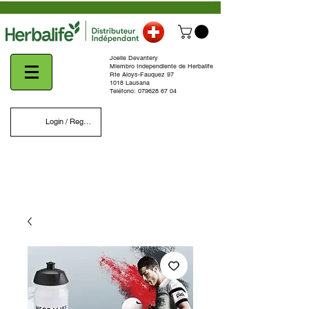
Joelle Devantery
Miembro Independiente de Herbalife
Rte Aloys-Fauquez 97
1018 Lausana
Teléfono:
079628 67 04
Login / Register