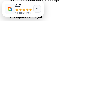
4.7
10 REVIEWS
Principales ventajas
Cepillo de limpieza de silicona:
Limpia y exfolia tu piel,
eliminando suavemente las
impurezas y las células muertas.
Ayuda a suavizar la piel.
Prepara la piel para los siguientes
pasos de tu rutina de cuidado
facial.
TAMAÑO: 6,7 x 6,7 x 4 cm
MATERIAL: silicona