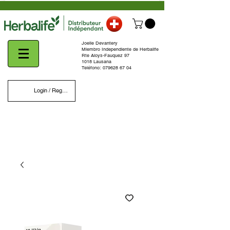
Joelle Devantery
Miembro Independiente de Herbalife
Rte Aloys-Fauquez 97
1018 Lausana
Teléfono:
079628 67 04
Login / Register