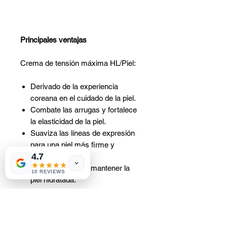
Principales ventajas
Crema de tensión máxima HL/Piel:
Derivado de la experiencia
coreana en el cuidado de la piel.
Combate las arrugas y fortalece
la elasticidad de la piel.
Suaviza las líneas de expresión
para una piel más firme y
4.7
resistente.
Hidrata y ayuda a mantener la
10 REVIEWS
piel hidratada.
Mejora la suavidad y elasticidad
de la piel.
Mejora el brillo y la luminosidad.
Restaura un brillo saludable y