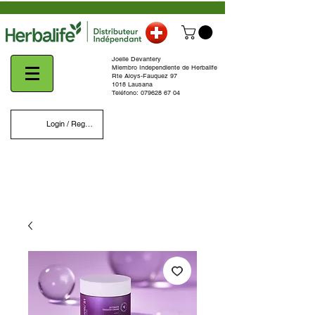
Joelle Devantery
Miembro Independiente de Herbalife
Rte Aloys-Fauquez 97
1018 Lausana
Teléfono:
079628 67 04
Login / Register