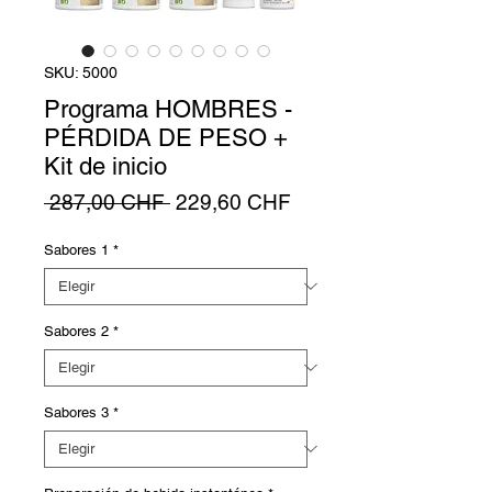
SKU: 5000
Programa HOMBRES -
PÉRDIDA DE PESO +
Kit de inicio
Precio
Precio
 287,00 CHF 
229,60 CHF
de
oferta
Sabores 1
*
Sabores 2
*
Sabores 3
*