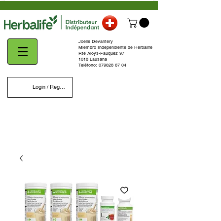
Joelle Devantery
Miembro Independiente de Herbalife
Rte Aloys-Fauquez 97
1018 Lausana
Teléfono:
079628 67 04
Login / Register