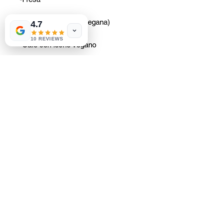
-Crema de plátano (vegana)
4.7
10 REVIEWS
-Café con leche vegano
-Menta y chocolate (vegano)
-Frutas del bosque de verano
(veganas)
-Vainilla sin gluten
1 caja de mezcla instantánea para
bebida con extracto vegetal de 50 g
(Opciones de sabor:
Clásico, Limón,
Melocotón y Frambuesa).