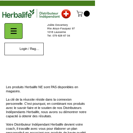
Γ
Joëlle Devantery
Rte Aloys-Fauquez 97
1018 Lausanne
Tel:
079 628 67 04
Login / Register
Les produits Herbalife NE sont PAS disponibles en
magasins.
La clé de la réussite réside dans la connexion
personnelle. C'est pourquoi, en combinant nos produits
avec le savoir-faire et le soutien de nos Distributeurs
Indépendants Herbalife, nous avons su démontrer notre
capacité à obtenir des résultats.
Votre Distributeur Indépendant Herbalife devient votre
coach, il travaille avec vous pour élaborer un plan
personnalisé en associant nos produits de haute qualité,