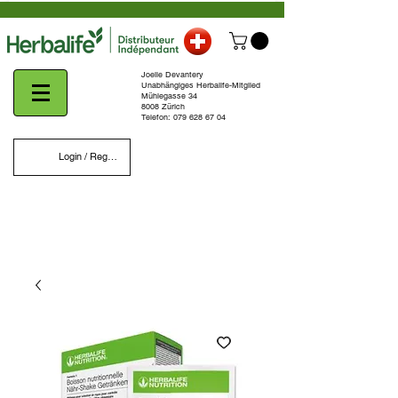
Joelle Devantery
Unabhängiges Herbalife-Mitglied
Mühlegasse 34
8008 Zürich
Telefon:
079 628 67 04
Login / Register