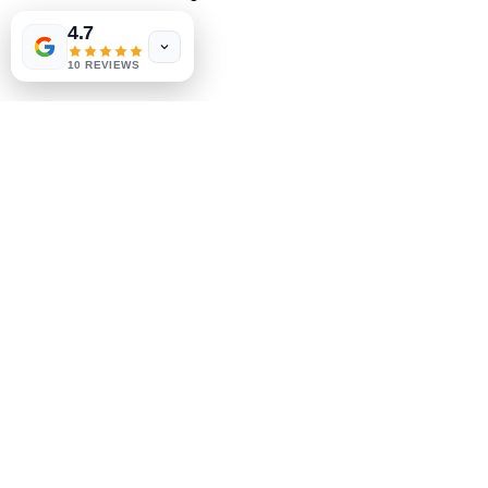
Sojadrink.
4.7
10 REVIEWS
Suchen Sie nach einem
Mahlzeitenersatz ohne Milch oder
Sojagetränk? Probieren Sie Formula
1 mit Protein-Getränkemix.
Genießen Sie dieses Produkt als Teil
einer abwechslungsreichen und
ausgewogenen Ernährung und eines
gesunden und aktiven Lebensstils.
Verwenden
Beim Mischen mit 250 ml