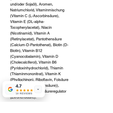
und/oder Sojaöl), Aromen,
Natriumchlorid, Vitaminmischung
(Vitamin C (L-Ascorbinsäure),
Vitamin E (DL-alpha-
Tocopherylacetat), Niacin
(Nicotinamid), Vitamin A
(Retinylacetat), Pantothensäure
(Calcium-D-Pantothenat), Biotin (D-
Biotin), Vitamin B12
(Cyanocobalamin), Vitamin D
(Cholecalciferol), Vitamin B6
(Pyridoxinhydrochlorid), Thiamin
(Thiaminmononitrat), Vitamin K
(Phyllochinon), Riboflavin, Folsäure
(Pteroylmonoglutaminsäure)),
4.7
natürliches Aroma, Säureregulator
10 REVIEWS
(Zitronensäure).