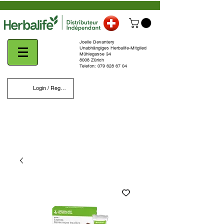
Joelle Devantery
Unabhängiges Herbalife-Mitglied
Mühlegasse 34
8008 Zürich
Telefon:
079 628 67 04
Login / Register