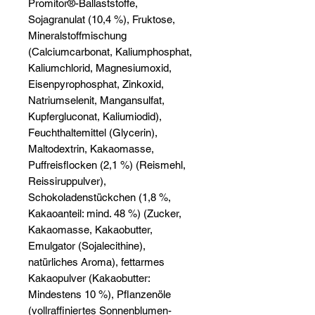
Promitor®-Ballaststoffe,
Sojagranulat (10,4 %), Fruktose,
Mineralstoffmischung
(Calciumcarbonat, Kaliumphosphat,
Kaliumchlorid, Magnesiumoxid,
Eisenpyrophosphat, Zinkoxid,
Natriumselenit, Mangansulfat,
Kupfergluconat, Kaliumiodid),
Feuchthaltemittel (Glycerin),
Maltodextrin, Kakaomasse,
Puffreisflocken (2,1 %) (Reismehl,
Reissiruppulver),
Schokoladenstückchen (1,8 %,
Kakaoanteil: mind. 48 %) (Zucker,
Kakaomasse, Kakaobutter,
Emulgator (Sojalecithine),
natürliches Aroma), fettarmes
Kakaopulver (Kakaobutter:
Mindestens 10 %), Pflanzenöle
(vollraffiniertes Sonnenblumen-