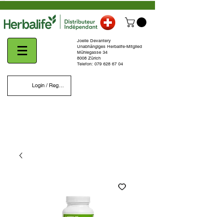
Joelle Devantery
Unabhängiges Herbalife-Mitglied
Mühlegasse 34
8008 Zürich
Telefon:
079 628 67 04
Login / Register