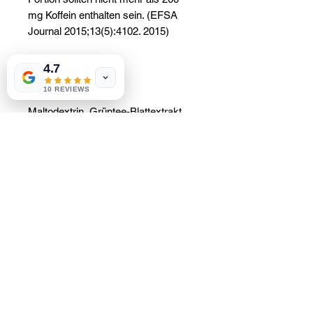
mg Koffein enthalten sein. (EFSA
Journal 2015;13(5):4102. 2015)
4.7
Zutaten
10 REVIEWS
Maltodextrin, Grüntee-Blattextrakt
(Camellia sinensis L., 17,7%),
Orange-Pekoe-Tee-Blattextrakt
(Camellia sinensis L., 4,7%),
Koffeinpulver, natürliches Aroma,
Hibiskusblütenpulver (0,06%),
Kardamomsamenextrakt (0,06%).
Dose vor Gebrauch leicht schütteln.
Einen halben Teelöffel (1,7 g) mit
200–240 ml heißem oder kaltem
Wasser mischen. Genießen Sie