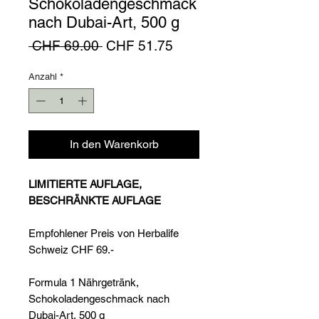
Schokoladengeschmack
nach Dubai-Art, 500 g
Standardpreis
Sale-
 CHF 69.00 
CHF 51.75
Preis
Anzahl
*
In den Warenkorb
LIMITIERTE AUFLAGE,
BESCHRÄNKTE AUFLAGE
Empfohlener Preis von Herbalife
Schweiz CHF 69.-
Formula 1 Nährgetränk,
Schokoladengeschmack nach
Dubai-Art, 500 g