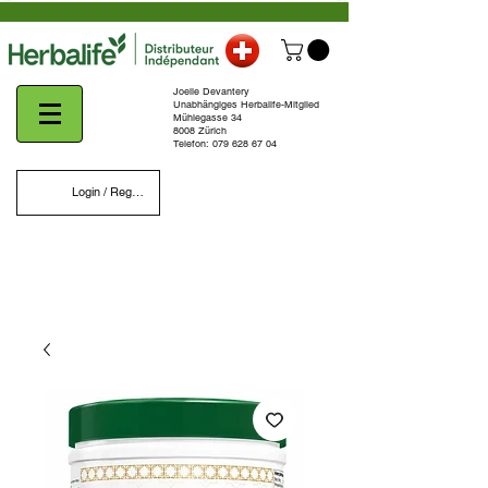
Joelle Devantery
Unabhängiges Herbalife-Mitglied
Mühlegasse 34
8008 Zürich
Telefon:
079 628 67 04
Login / Register