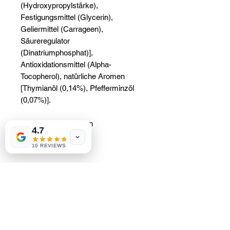
(Hydroxypropylstärke),
Festigungsmittel (Glycerin),
Geliermittel (Carrageen),
Säureregulator
(Dinatriumphosphat)],
Antioxidationsmittel (Alpha-
Tocopherol), natürliche Aromen
[Thymianöl (0,14%), Pfefferminzöl
(0,07%)].
Allergeninformationen
4.7
10 REVIEWS
ENTHÄLT FISCH.
Nehmen Sie täglich 1, 4 oder 5
Kapseln (je nach gewünschter
Wirkung) mit Wasser und
vorzugsweise zu den Mahlzeiten
ein.*