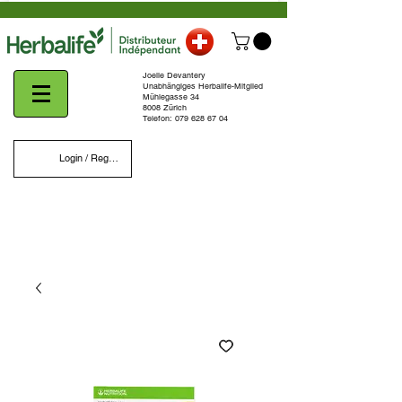
Joelle Devantery
Unabhängiges Herbalife-Mitglied
Mühlegasse 34
8008 Zürich
Telefon:
079 628 67 04
Login / Register