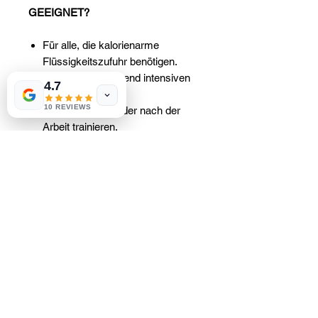
GEEIGNET?
Für alle, die kalorienarme
Flüssigkeitszufuhr benötigen.
Für Sportler während intensiven
4.7
Trainings.
10 REVIEWS
Für alle, die vor oder nach der
Arbeit trainieren.
Für die Arbeiter während des
Tages.
GEBRAUCHSANWEISUNG
Den Inhalt eines Beutels mit 500 ml
Wasser vermischen und kräftig
umrühren.