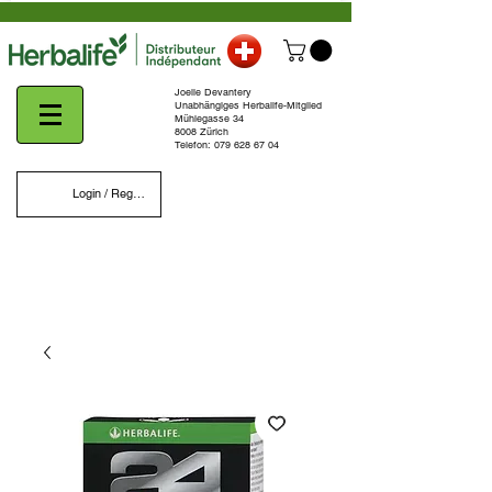
Joelle Devantery
Unabhängiges Herbalife-Mitglied
Mühlegasse 34
8008 Zürich
Telefon:
079 628 67 04
Login / Register