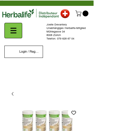
Joelle Devantery
Unabhängiges Herbalife-Mitglied
Mühlegasse 34
8008 Zürich
Telefon:
079 628 67 04
Login / Register