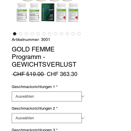
Artikelnummer: 3001
GOLD FEMME
Programm -
GEWICHTSVERLUST
Standardpreis
Sale-
 CHF 519.00 
CHF 363.30
Preis
Geschmacksrichtungen 1
*
Geschmacksrichtungen 2
*
Geschmacksrichtungen 3
*