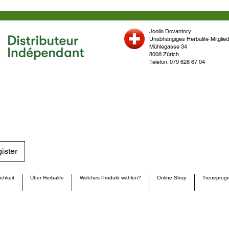
Joelle Devantery
Unabhängiges Herbalife-Mitglied
Mühlegasse 34
8008 Zürich
Telefon: 079 628 67 04
ister
chkeit
Über Herbalife
Welches Produkt wählen?
Online Shop
Treueprog