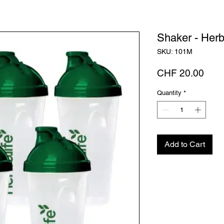
Shaker - Herba
SKU: 101M
Pric
CHF 20.00
Quantity
*
Add to Cart