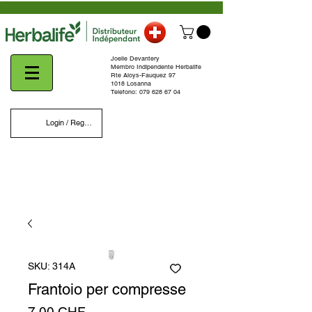
Γ
Joelle Devantery
Membro Indipendente Herbalife
Rte Aloys-Fauquez 97
1018 Losanna
Telefono:
079 628 67 04
Login / Register
SKU: 314A
Frantoio per compresse
Prezzo