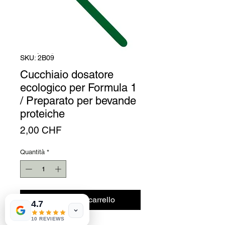
Γ
SKU: 2B09
Cucchiaio dosatore
ecologico per Formula 1
/ Preparato per bevande
proteiche
Prezzo
2,00 CHF
Quantità
*
Aggiungi al carrello
4.7
10 REVIEWS