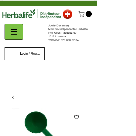
Joelle Devantery
Membro Indipendente Herbalife
Rte Aloys-Fauquez 97
1018 Losanna
Telefono:
079 628 67 04
Login / Register