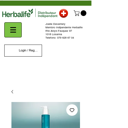
Joelle Devantery
Membro Indipendente Herbalife
Rte Aloys-Fauquez 97
1018 Losanna
Telefono:
079 628 67 04
Login / Register