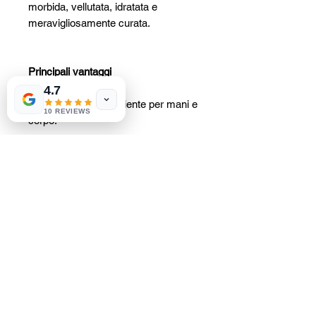
morbida, vellutata, idratata e
meravigliosamente curata.
Principali vantaggi
4.7
HL/Skin Lozione nutriente per mani e
10 REVIEWS
corpo:
Derivato dall'esperienza coreana
nella cura della pelle
Fornisce un'idratazione a lunga
durata per una pelle elastica
Trattiene l'umidità e migliora
l'idratazione
La sua texture leggera e non
grassa lascia la pelle morbida e
vellutata.
Contiene il 6% di squalano per
un'idratazione di lunga durata e