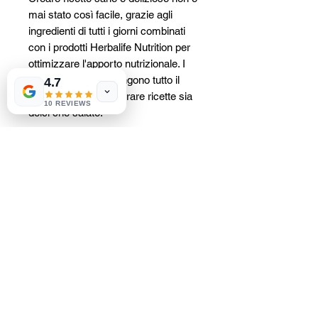
mai stato così facile, grazie agli
ingredienti di tutti i giorni combinati
con i prodotti Herbalife Nutrition per
ottimizzare l'apporto nutrizionale. I
Cooking Pack contengono tutto il
4.7
necessario per preparare ricette sia
10 REVIEWS
dolci che salate.
Il kit di cucina Sweet Treats è
essenziale per creare una
moltitudine di ricette sane dal sapore
dolce. Contiene:
Il ricettario esclusivo Herbalife
Nutrition, volume 2 - Bevanda
nutrizionale Formula 1 (nel tuo gusto
preferito) - Preparato per bevanda