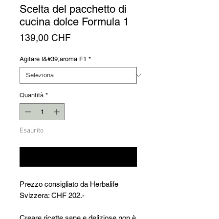
Γ
Scelta del pacchetto di
cucina dolce Formula 1
Prezzo
139,00 CHF
Agitare l&#39;aroma F1
*
Quantità
*
Esaurito
Avvisami quando è disponibile
Prezzo consigliato da Herbalife
Svizzera: CHF 202.-
Creare ricette sane e deliziose non è