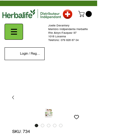
Joelle Devantery
Membro Indipendente Herbalife
Rte Aloys-Fauquez 97
1018 Losanna
Telefono:
079 628 67 04
Login / Register
SKU: 734