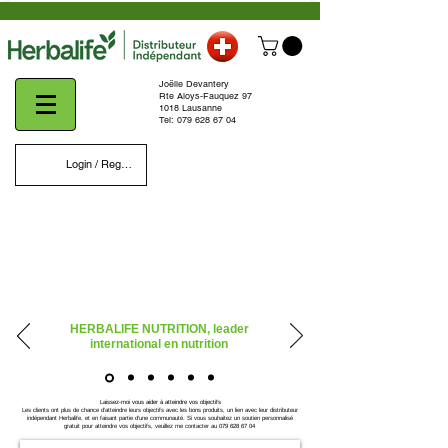
Γ
Joëlle Devantery
Rte Aloys-Fauquez 97
1018 Lausanne
Tel:
079 628 67 04
Login / Register
HERBALIFE NUTRITION, leader
international en nutrition
Laissez-moi vous aider à atteindre vos objectifs
Les clients ont plus de chance d’atteindre leurs objectifs avec les bons produits, un lien avec leur distributeur
indépendant Herbalife, et en faisant partie d’une communauté. Si vous souhaitez un soutien personnalisé
079 628 67 04
gratuit pour atteindre vos objectifs, veuillez me contacter au